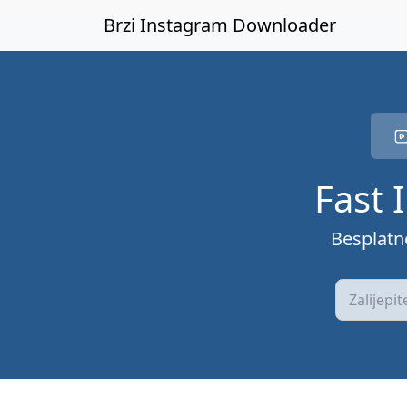
Pređi na glavni sadržaj
Brzi Instagram Downloader
Fast 
Besplatn