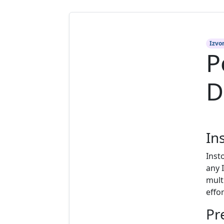
Izvor
P
D
In
Inst
any 
mult
effor
Pr