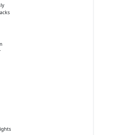
ly
lacks
m
r
ights