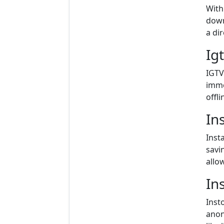
With
down
a di
Ig
IGTV
imme
offli
In
Inst
savi
allo
In
Inst
anon