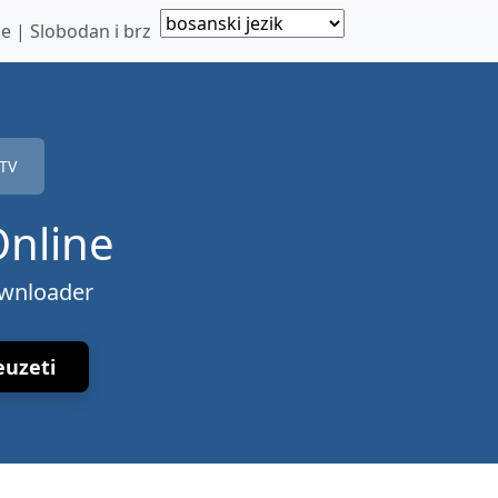
 | Slobodan i brz
TV
Online
ownloader
euzeti