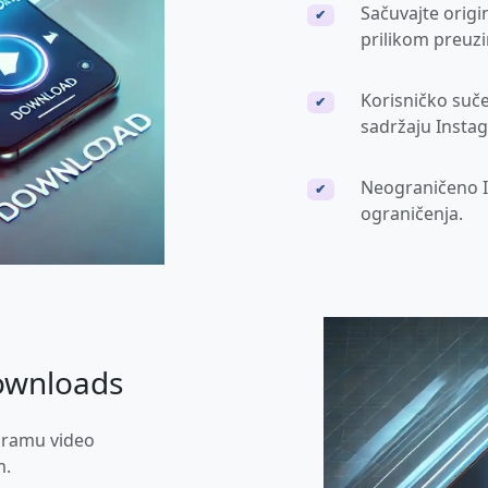
Sačuvajte origi
✔
prilikom preuz
Korisničko suče
✔
sadržaju Insta
Neograničeno 
✔
ograničenja.
ownloads
gramu video
m.