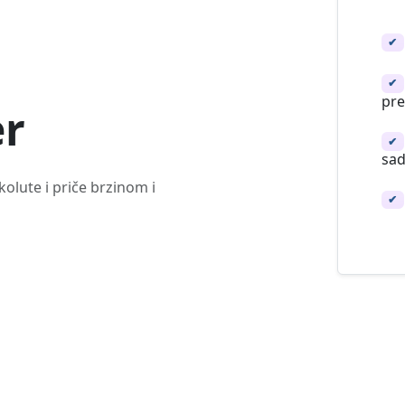
✔
✔
pre
r
✔
sad
olute i priče brzinom i
✔