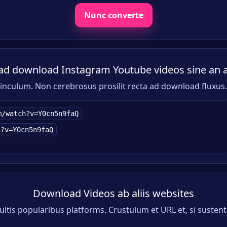
Nunc converte
d download Instagram Youtube videos sine an 
inculum. Non cerebrosus prosilit recta ad download fluxus.
m/watch?v=Y0cn5n9faQ
h?v=Y0cn5n9faQ
Download Videos ab aliis websites
ltis popularibus platforms. Crustulum et URL et, si sustentat