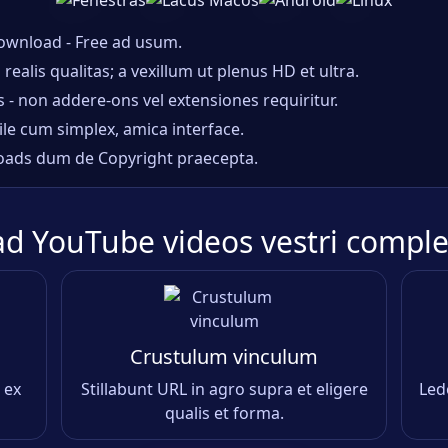
Download - Free ad usum.
ealis qualitas; a vexillum ut plenus HD et ultra.
s - non addere-ons vel extensiones requiritur.
le cum simplex, amica interface.
loads dum de Copyright praecepta.
d YouTube videos vestri compl
Crustulum vinculum
 ex
Stillabunt URL in agro supra et eligere
Le
qualis et forma.