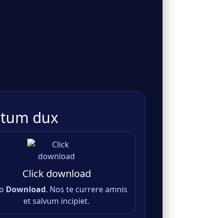
etum dux
Click download
do
Download
. Nos te currere amnis
et salvum incipiet.