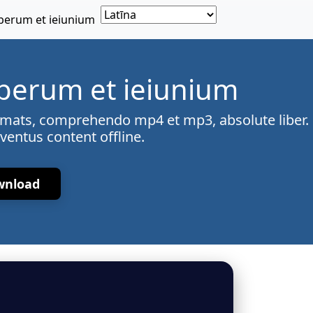
berum et ieiunium
berum et ieiunium
formats, comprehendo mp4 et mp3, absolute liber.
ventus content offline.
wnload