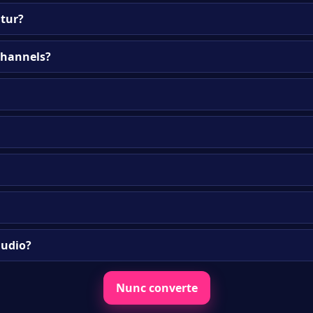
tur?
channels?
audio?
Nunc converte