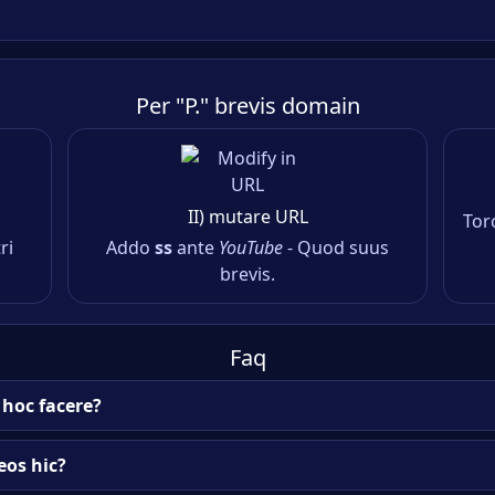
Per "P." brevis domain
II) mutare URL
Tor
ri
Addo
ss
ante
YouTube
- Quod suus
brevis.
Faq
hoc facere?
os hic?