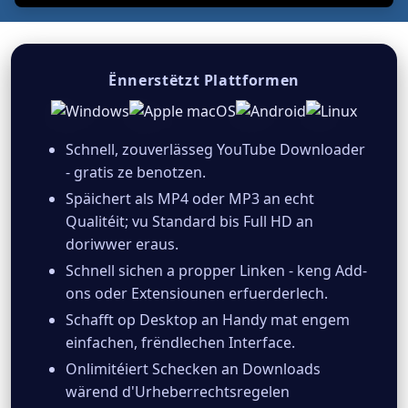
Ënnerstëtzt Plattformen
Schnell, zouverlässeg YouTube Downloader
- gratis ze benotzen.
Späichert als MP4 oder MP3 an echt
Qualitéit; vu Standard bis Full HD an
doriwwer eraus.
Schnell sichen a propper Linken - keng Add-
ons oder Extensiounen erfuerderlech.
Schafft op Desktop an Handy mat engem
einfachen, frëndlechen Interface.
Onlimitéiert Schecken an Downloads
wärend d'Urheberrechtsregelen