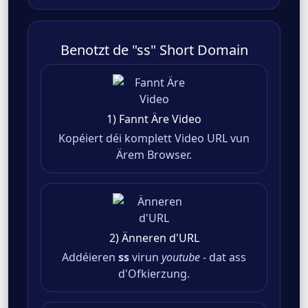
Benotzt de "ss" Short Domain
1) Fannt Äre Video
Kopéiert déi komplett Video URL vun
Ärem Browser.
2) Änneren d'URL
Addéieren
ss
virun
youtube
- dat ass
d'Ofkierzung.