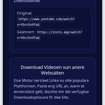
Downloadflow.
Original:
https://www.youtube.com/watch?
v=Y0cn5n9faQ
Geännert:
https://insto.app/watch?
v=Y0cn5n9faQ
Download Videoen vun anere
Websäiten
Eise Motor versteet Linke vu ville populäre
Plattformen. Paste eng URL an, wann et
ënnerstëtzt gëtt, lëschte mir déi verfügbar
Downloadoptioune fir dee Site.