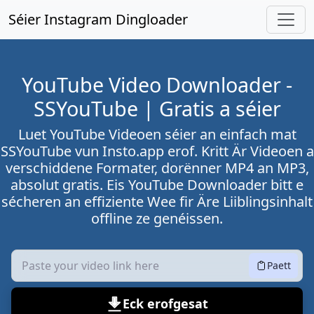
Wiessel op Haaptinhalt
Séier Instagram Dingloader
YouTube Video Downloader -
SSYouTube | Gratis a séier
Luet YouTube Videoen séier an einfach mat
SSYouTube vun Insto.app erof. Kritt Är Videoen a
verschiddene Formater, dorënner MP4 an MP3,
absolut gratis. Eis YouTube Downloader bitt e
sécheren an effiziente Wee fir Äre Liiblingsinhalt
offline ze genéissen.
Paett
Eck erofgesat