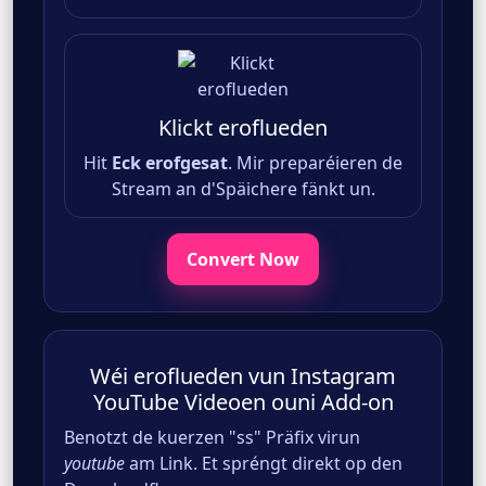
Klickt eroflueden
Hit
Eck erofgesat
. Mir preparéieren de
Stream an d'Späichere fänkt un.
Convert Now
Wéi eroflueden vun Instagram
YouTube Videoen ouni Add-on
Benotzt de kuerzen "ss" Präfix virun
youtube
am Link. Et spréngt direkt op den