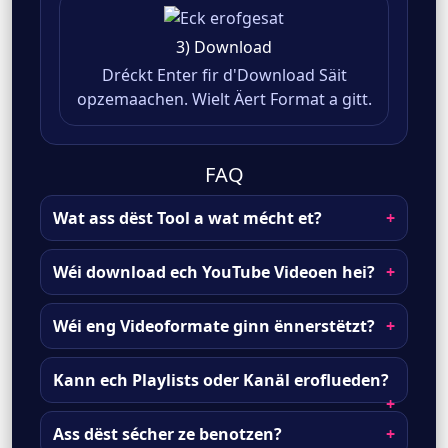
3) Download
Dréckt Enter fir d'Download Säit
opzemaachen. Wielt Äert Format a gitt.
FAQ
Wat ass dëst Tool a wat mécht et?
Wéi download ech YouTube Videoen hei?
Wéi eng Videoformate ginn ënnerstëtzt?
Kann ech Playlists oder Kanäl eroflueden?
Ass dëst sécher ze benotzen?