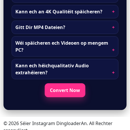
Kann ech an 4K Qualitéit späicheren?
Gitt Dir MP4 Dateien?
Wéi späicheren ech Videoen op mengem
PC?
Kann ech héichqualitativ Audio
extrahéieren?
Convert Now
©
2026
Séier Instagram DingloaderAn. All Rechter