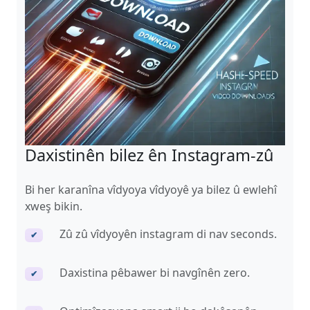
Daxistinên bilez ên Instagram-zû
Bi her karanîna vîdyoya vîdyoyê ya bilez û ewlehî
xweş bikin.
Zû zû vîdyoyên instagram di nav seconds.
✔
Daxistina pêbawer bi navgînên zero.
✔