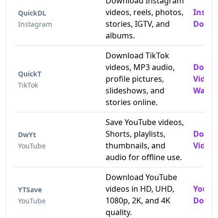
Download Instagram
videos, reels, photos,
Insta
QuickDL
stories, IGTV, and
Downl
Instagram
albums.
Download TikTok
videos, MP3 audio,
Downl
QuickT
profile pictures,
Video
TikTok
slideshows, and
Water
stories online.
Save YouTube videos,
Shorts, playlists,
Downl
DwYt
thumbnails, and
Videos
YouTube
audio for offline use.
Download YouTube
videos in HD, UHD,
YouTu
YTSave
1080p, 2K, and 4K
Downl
YouTube
quality.