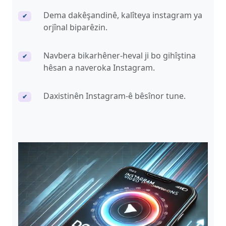
Dema dakêşandinê, kalîteya instagram ya
✔
orjînal biparêzin.
Navbera bikarhêner-heval ji bo gihîştina
✔
hêsan a naveroka Instagram.
Daxistinên Instagram-ê bêsînor tune.
✔