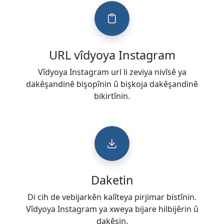
URL vîdyoya Instagram
Vîdyoya Instagram url li zeviya nivîsê ya
dakêşandinê bişopînin û bişkoja dakêşandinê
bikirtînin.
Daketin
Di cih de vebijarkên kalîteya pirjimar bistînin.
Vîdyoya Instagram ya xweya bijare hilbijêrin û
dakêşin.