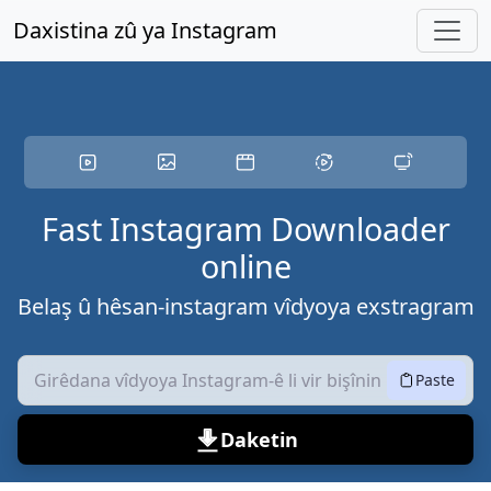
Bi naveroka sereke re bişopînin
Daxistina zû ya Instagram
Fast Instagram Downloader
online
Belaş û hêsan-instagram vîdyoya exstragram
Paste
Daketin