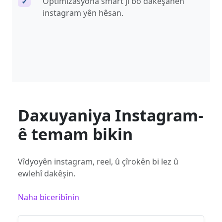
Optimîzasyona smart ji bo dakêşanên
✔
instagram yên hêsan.
Daxuyaniya Instagram-
ê temam bikin
Vîdyoyên instagram, reel, û çîrokên bi lez û
ewlehî dakêşin.
Naha biceribînin