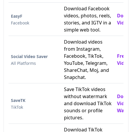
Download Facebook
videos, photos, reels,
Downl
EasyF
stories, and IGTV in a
Videos
Facebook
simple web tool.
Download videos
from Instagram,
Facebook, TikTok,
Free 
Social Video Saver
YouTube, Telegram,
Video
All Platforms
ShareChat, Moj, and
Snapchat.
Save TikTok videos
without watermark
Downl
SaveTK
and download TikTok
Video
TikTok
sounds or profile
Water
pictures.
Download TikTok