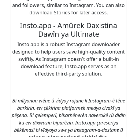
and followers, similar to Instagram. You can also
download Stories for later access.
Insto.app - Amûrek Daxistina
Dawîn ya Ultimate
Insto.app is a robust Instagram downloader
designed to help users save high-quality content
swiftly. As Instagram doesn't offer a built-in
download feature, Insto.app serves as an
effective third-party solution.
Bi mîlyonan wêne û vîdyoy rojane li Instagram-ê têne
barkirin, ew çêkirina platformek medya civakî ya
pêşeng. Bi gelemperî, bikarhênerên naverokê rû didin
ku ew dixwazin biparêzin. Insto.app çareseriya
bêkêmasî bi vîdyoya xwe ya instagram-a-dostane û