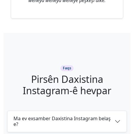
wêneya wêneya wêneyê pêşkêşî dike.
Faqs
Pirsên Daxistina
Instagram-ê hevpar
Ma ev exsamber Daxistina Instagram belaş
e?