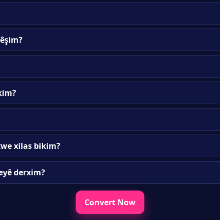
kêşim?
ikim?
xwe xilas bikim?
teyê derxim?
Convert Now