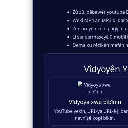
Zû zû, pêbawer youtube D
Wekî MP4 an MP3 di qalîteya
Zencîreyên zû û paqij û pa
Li ser sermaseyê û mobîl 
Dema ku rêzikên mafên ma
Vîdyoyên 
Vîdyoya xwe bibînin
YouTube vekin, URL-ya URL-ê ji ba
navnîşê kopî bikin.