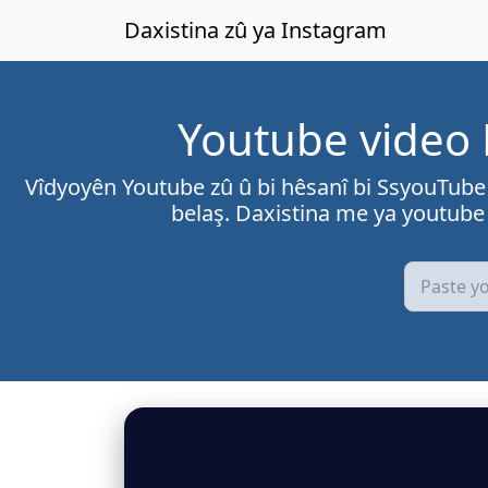
Bi naveroka sereke re bişopînin
Daxistina zû ya Instagram
Youtube video 
Vîdyoyên Youtube zû û bi hêsanî bi SsyouTube
belaş. Daxistina me ya youtube