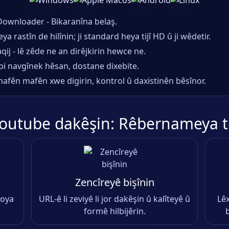
ownloader - Bikaranîna belaş.
 rastîn de hilînin; ji standard heya tijî HD û ji wêdetir.
qij - lê zêde ne an dirêjkirin hewce ne.
bi navgînek hêsan, dostane dixebite.
fên mafên xwe digirin, kontrol û daxistinên bêsînor.
Youtube dakêşin: Rêbernameya t
Zencîreyê bişînin
roya
URL-ê li zeviyê li jor dakêşin û kalîteyê û
Lêx
formê hilbijêrin.
b