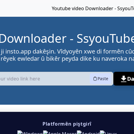
Youtube video Downloader - SsyouTu
Downloader - SsyouTube 
 ji insto.app dakêşin. Vîdyoyên xwe di formên cû
 rêyek ewledar û bikêr peyda dike ku naveroka n
Da
Paste
Platformên piştgirî