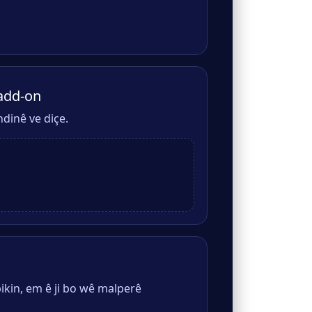
add-on
dinê ve diçe.
ikin, em ê ji bo wê malperê