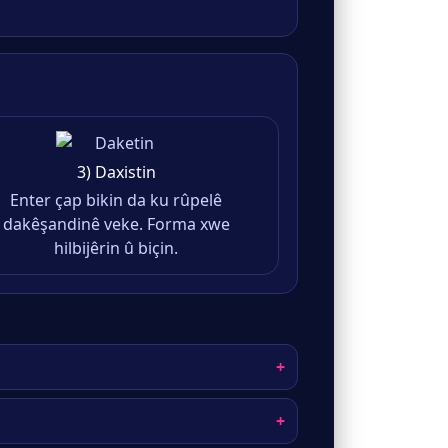
3) Daxistin
Enter çap bikin da ku rûpelê
dakêşandinê veke. Forma xwe
hilbijêrin û biçin.