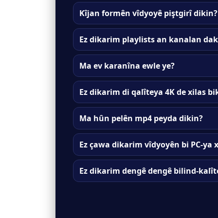
Kîjan formên vîdyoyê piştgirî dikin?
Ez dikarim playlists an kanalan da
Ma ev karanîna ewle ye?
Ez dikarim di qalîteya 4K de xilas b
Ma hûn pelên mp4 peyda dikin?
Ez çawa dikarim vîdyoyên bi PC-ya 
Ez dikarim dengê dengê bilind-kalî