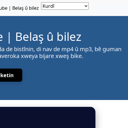
be | Belaş û bilez
| Belaş û bilez
da de bistînin, di nav de mp4 û mp3, bê guman
averoka xweya bijare xweş bike.
ketin