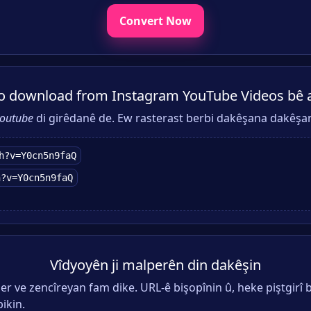
Convert Now
o download from Instagram YouTube Videos bê 
outube
di girêdanê de. Ew rasterast berbi dakêşana dakêşan
h?v=Y0cn5n9faQ
h?v=Y0cn5n9faQ
Vîdyoyên ji malperên din dakêşin
r ve zencîreyan fam dike. URL-ê bişopînin û, heke piştgirî b
ikin.