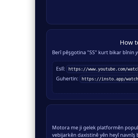
How t
Berî pêşgotina "SS" kurt bikar bînin
y
Eslî:
https://www.youtube.com/watc
Guhertin:
https://insto.app/watc
Motora me ji gelek platformên popule
vebijarkên daxistinê yên heyî navnîş b