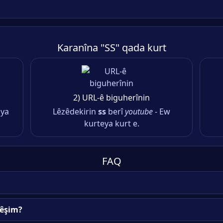
Karanîna "SS" qada kurt
2) URL-ê biguherînin
oya
Lêzêdekirin
ss
berî
youtube
- Ew
kurteya kurt e.
FAQ
kêşim?