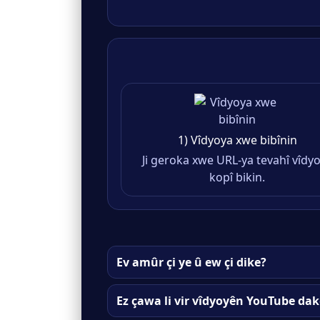
1) Vîdyoya xwe bibînin
Ji geroka xwe URL-ya tevahî vîdy
kopî bikin.
Ev amûr çi ye û ew çi dike?
Ez çawa li vir vîdyoyên YouTube da