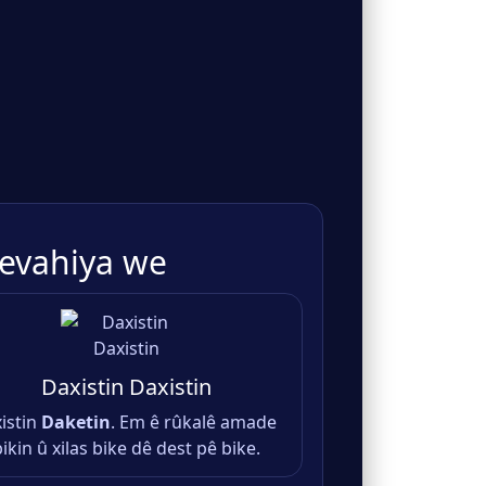
evahiya we
Daxistin Daxistin
istin
Daketin
. Em ê rûkalê amade
ikin û xilas bike dê dest pê bike.