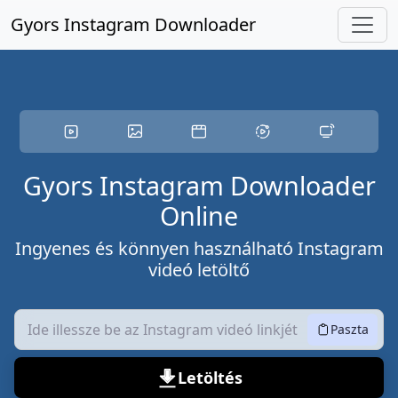
Ugorjon a fő tartalomra
Gyors Instagram Downloader
Gyors Instagram Downloader
Online
Ingyenes és könnyen használható Instagram
videó letöltő
Paszta
Letöltés