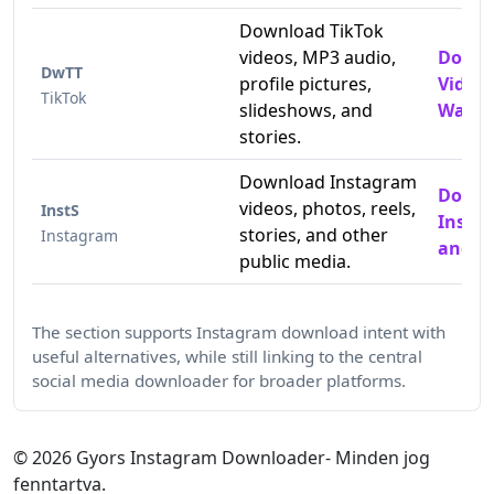
Download TikTok
videos, MP3 audio,
Downl
DwTT
profile pictures,
Video
TikTok
slideshows, and
Water
stories.
Download Instagram
Down
videos, photos, reels,
InstS
Insta
stories, and other
Instagram
and P
public media.
The section supports Instagram download intent with
useful alternatives, while still linking to the central
social media downloader for broader platforms.
©
2026
Gyors Instagram Downloader- Minden jog
fenntartva.