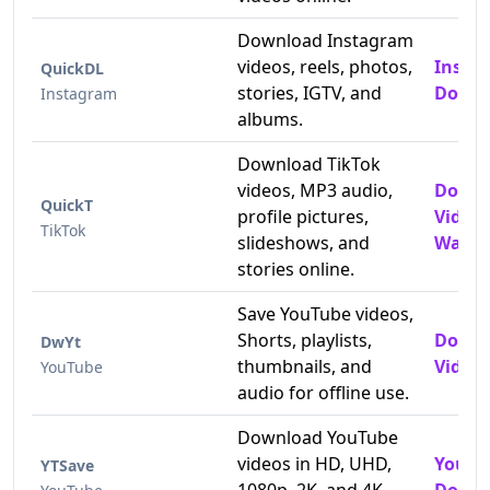
Download Instagram
videos, reels, photos,
Insta
QuickDL
stories, IGTV, and
Downl
Instagram
albums.
Download TikTok
videos, MP3 audio,
Downl
QuickT
profile pictures,
Video
TikTok
slideshows, and
Water
stories online.
Save YouTube videos,
Shorts, playlists,
Downl
DwYt
thumbnails, and
Videos
YouTube
audio for offline use.
Download YouTube
videos in HD, UHD,
YouTu
YTSave