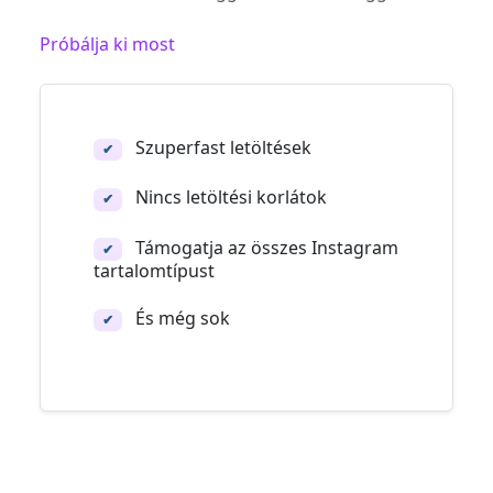
Próbálja ki most
Szuperfast letöltések
✔
Nincs letöltési korlátok
✔
Támogatja az összes Instagram
✔
tartalomtípust
És még sok
✔