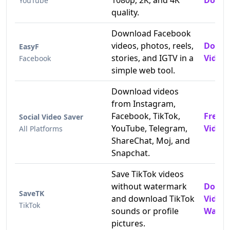
1080p, 2K, and 4K
Downl
YouTube
quality.
Download Facebook
videos, photos, reels,
Downl
EasyF
stories, and IGTV in a
Videos
Facebook
simple web tool.
Download videos
from Instagram,
Facebook, TikTok,
Free 
Social Video Saver
YouTube, Telegram,
Video
All Platforms
ShareChat, Moj, and
Snapchat.
Save TikTok videos
without watermark
Downl
SaveTK
and download TikTok
Video
TikTok
sounds or profile
Water
pictures.