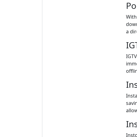
Po
With
down
a di
IG
IGTV
imme
offli
In
Inst
savi
allo
In
Inst