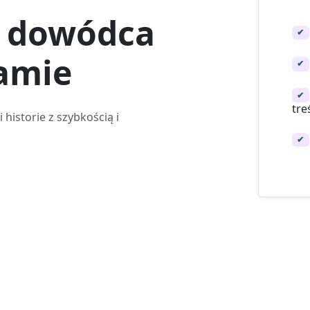
 dowódca
✔
amie
✔
✔
tre
 historie z szybkością i
✔