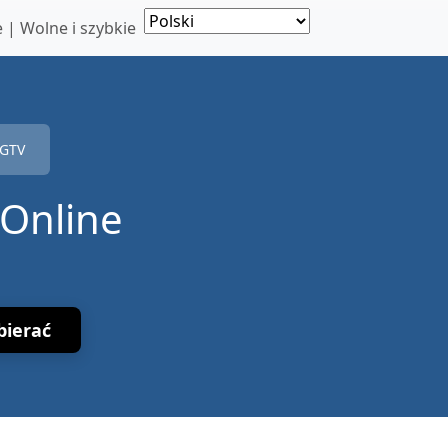
| Wolne i szybkie
IGTV
 Online
bierać