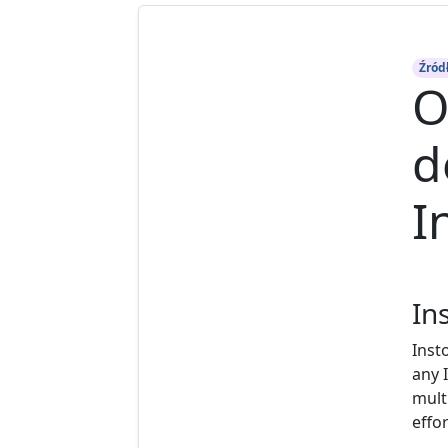
Źród
O
d
I
In
Inst
any 
mult
effor