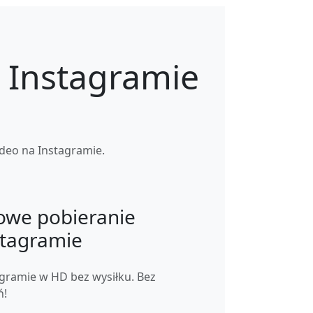
a Instagramie
deo na Instagramie.
we pobieranie
stagramie
agramie w HD bez wysiłku. Bez
ń!