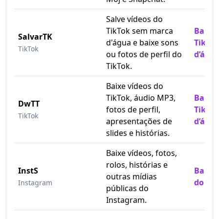
Salve vídeos do
TikTok sem marca
Baixe 
SalvarTK
d'água e baixe sons
TikTo
TikTok
ou fotos de perfil do
d’águ
TikTok.
Baixe vídeos do
TikTok, áudio MP3,
Baixe 
DwTT
fotos de perfil,
TikTo
TikTok
apresentações de
d’águ
slides e histórias.
Baixe vídeos, fotos,
rolos, histórias e
InstS
Baixe 
outras mídias
do In
Instagram
públicas do
Instagram.