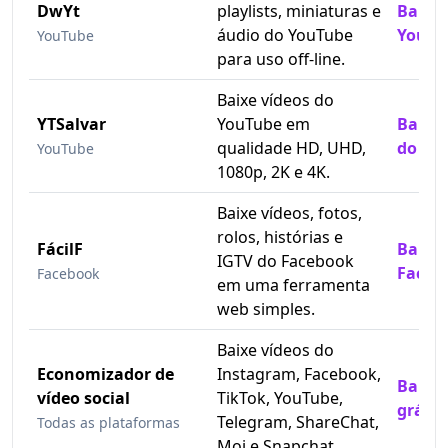
DwYt
playlists, miniaturas e
Baixe 
áudio do YouTube
YouTu
YouTube
para uso off-line.
Baixe vídeos do
YTSalvar
YouTube em
Baixad
qualidade HD, UHD,
do Yo
YouTube
1080p, 2K e 4K.
Baixe vídeos, fotos,
rolos, histórias e
FácilF
Baixe 
IGTV do Facebook
Facebo
Facebook
em uma ferramenta
web simples.
Baixe vídeos do
Economizador de
Instagram, Facebook,
Baixad
vídeo social
TikTok, YouTube,
grátis
Telegram, ShareChat,
Todas as plataformas
Moj e Snapchat.