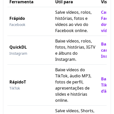
Ferramenta
Útil para
Visita
Salve vídeos, rolos,
Carret
Frápido
histórias, fotos e
Faceb
vídeos ao vivo do
downl
Facebook
Facebook online.
vídeo
Baixe vídeos, rolos,
Baixa
QuickDL
fotos, histórias, IGTV
carret
e álbuns do
Instagram
Insta
Instagram.
Baixe vídeos do
TikTok, áudio MP3,
Baixe 
RápidoT
fotos de perfil,
TikTo
apresentações de
TikTok
d’águ
slides e histórias
online.
Salve vídeos, Shorts,